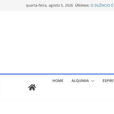
Pular
Últimos:
O SILÊNCIO É
quarta-feira, agosto 5, 2026
para
CIÊNCIA
CONSTELAÇÃO
o
FINITUDE- PO
conteúdo
ANSIEDADE E
CERQUE-SE DE
HOME
ALQUIMIA
ESPIR