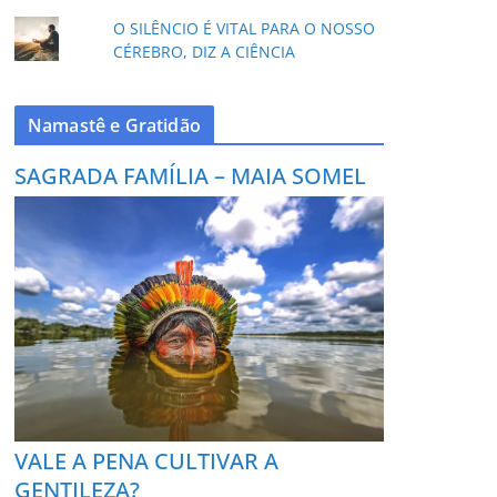
O SILÊNCIO É VITAL PARA O NOSSO
CÉREBRO, DIZ A CIÊNCIA
Namastê e Gratidão
SAGRADA FAMÍLIA – MAIA SOMEL
VALE A PENA CULTIVAR A
GENTILEZA?