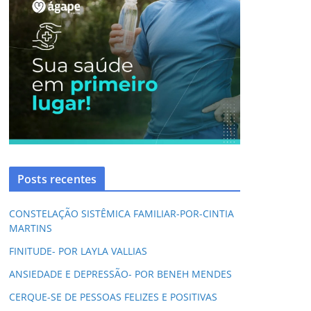
Posts recentes
CONSTELAÇÃO SISTÊMICA FAMILIAR-POR-CINTIA
MARTINS
FINITUDE- POR LAYLA VALLIAS
ANSIEDADE E DEPRESSÃO- POR BENEH MENDES
CERQUE-SE DE PESSOAS FELIZES E POSITIVAS