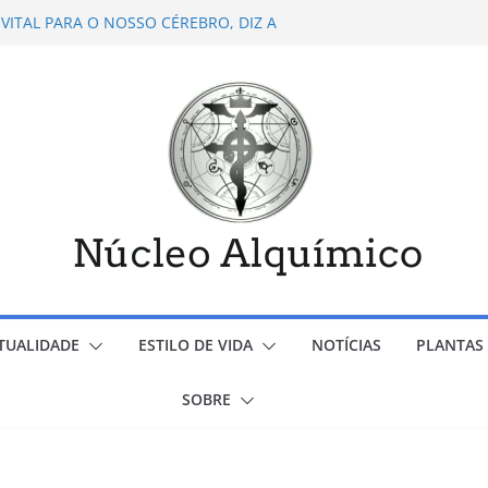
 VITAL PARA O NOSSO CÉREBRO, DIZ A
 SISTÊMICA FAMILIAR-POR-CINTIA MARTINS
R LAYLA VALLIAS
 DEPRESSÃO- POR BENEH MENDES
 PESSOAS FELIZES E POSITIVAS
ITUALIDADE
ESTILO DE VIDA
NOTÍCIAS
PLANTAS 
SOBRE