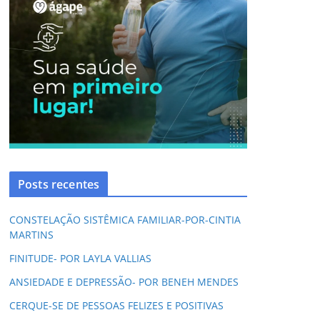
Posts recentes
CONSTELAÇÃO SISTÊMICA FAMILIAR-POR-CINTIA
MARTINS
FINITUDE- POR LAYLA VALLIAS
ANSIEDADE E DEPRESSÃO- POR BENEH MENDES
CERQUE-SE DE PESSOAS FELIZES E POSITIVAS