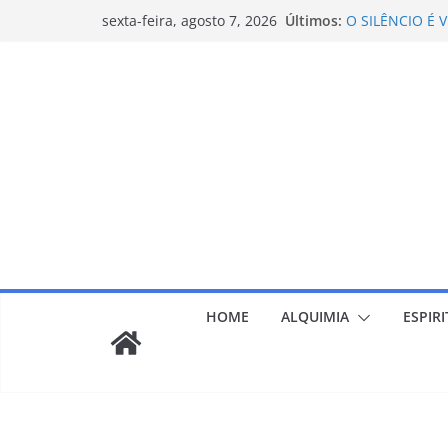
Pular
Últimos:
O SILÊNCIO É 
sexta-feira, agosto 7, 2026
para
CIÊNCIA
CONSTELAÇÃO 
o
FINITUDE- POR
conteúdo
ANSIEDADE E 
CERQUE-SE DE 
HOME
ALQUIMIA
ESPIR