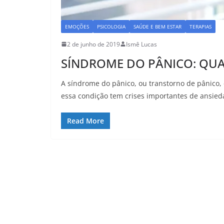
EMOÇÕES
PSICOLOGIA
SAÚDE E BEM ESTAR
TERAPIAS
2 de junho de 2019
Ismê Lucas
SÍNDROME DO PÂNICO: QUA
A síndrome do pânico, ou transtorno de pânico
essa condição tem crises importantes de ansie
Read More