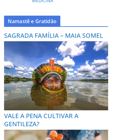
MEDICINA
Namastê e Gratidão
SAGRADA FAMÍLIA – MAIA SOMEL
VALE A PENA CULTIVAR A
GENTILEZA?