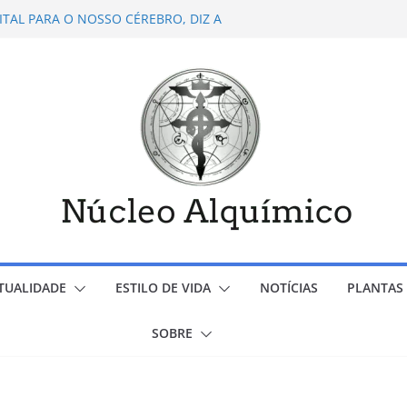
VITAL PARA O NOSSO CÉREBRO, DIZ A
SISTÊMICA FAMILIAR-POR-CINTIA MARTINS
 LAYLA VALLIAS
DEPRESSÃO- POR BENEH MENDES
PESSOAS FELIZES E POSITIVAS
ITUALIDADE
ESTILO DE VIDA
NOTÍCIAS
PLANTAS 
SOBRE