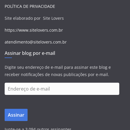
POLÍTICA DE PRIVACIDADE
Site elaborado por Site Lovers
https://www.sitelovers.com.br
atendimento@sitelovers.com.br
Assinar blog por e-mail
Digite seu endereço de e-mail para assinar este blog e
receber notificações de novas publicações por e-mail.
E
n
d
e
Assinar
r
e
Junte-se a 3.094 outros assinantes
ç