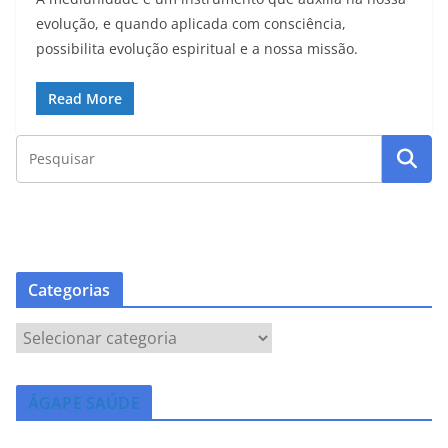
evolução, e quando aplicada com consciência,
possibilita evolução espiritual e a nossa missão.
Read More
Categorias
C
a
t
ÁGAPE SAÚDE
e
g