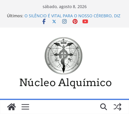
Pular
sábado, agosto 8, 2026
para
Últimos:
O SILÊNCIO É VITAL PARA O NOSSO CÉREBRO, DIZ
o
A CIÊNCIA
CONSTELAÇÃO SISTÊMICA FAMILIAR-POR-CINTIA
conteúdo
MARTINS
FINITUDE- POR LAYLA VALLIAS
ANSIEDADE E DEPRESSÃO- POR BENEH MENDES
CERQUE-SE DE PESSOAS FELIZES E POSITIVAS