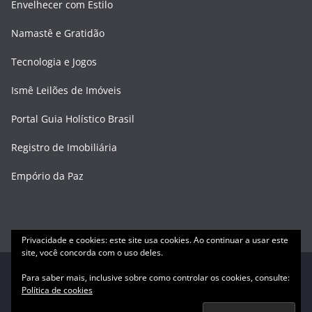
Envelhecer com Estilo
Namastê e Gratidão
Tecnologia e Jogos
Ismê Leilões de Imóveis
Portal Guia Holístico Brasil
Registro de Imobiliária
Empório da Paz
Privacidade e cookies: este site usa cookies. Ao continuar a usar este
site, você concorda com o uso deles.
Para saber mais, inclusive sobre como controlar os cookies, consulte:
Copyright © 2026
Núcleo Alquímico
. Todos os direitos
Política de cookies
reservados.